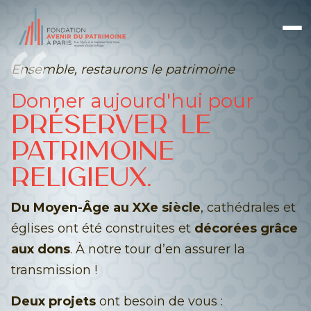
Ensemble, restaurons le patrimoine
Donner aujourd'hui pour
PRÉSERVER LE
PATRIMOINE
RELIGIEUX.
Du Moyen-Âge au XXe siècle
, cathédrales et
églises ont été construites et
décorées grâce
aux dons
. À notre tour d’en assurer la
transmission !
Deux projets
ont besoin de vous :